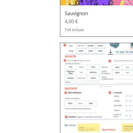
Sauvignon
Prix
4,00 €
TVA Incluse