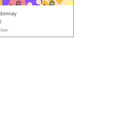
donnay
€
cluse