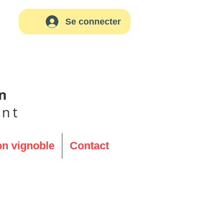
Se connecter
on
ant
on vignoble
Contact