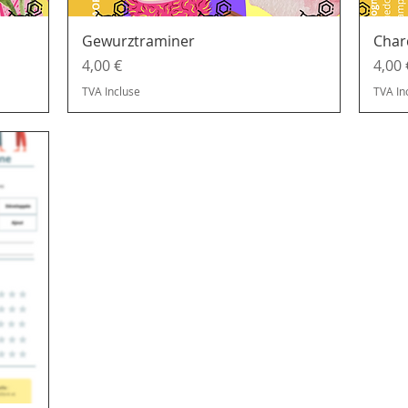
Gewurztraminer
Char
Prix
Prix
4,00 €
4,00 
TVA Incluse
TVA In